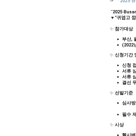
☞
「2025
"
2025 Busan
♥
"귀엽고 
✨
참가대상
부산, 
(202
✨
신청기간 
신청 
서류 
서류 
결선 
✨
선발기준
심사방
(육아
필수 
✨
시상
헬시베