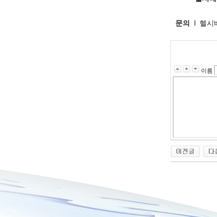
문의
I 헬시
이름