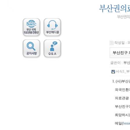
작성일 : 18
부산진구 
글쓴이 :
부
서식1_부
1. (사
외국인환
의료관광 
부산진구
희망하시
메일(
bmi