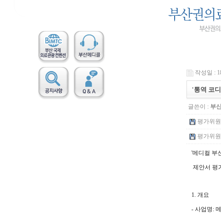
작성일 : 18
'통역 코
글쓴이 :
부
평가위원 공
평가위원(후
'메디컬 부
제안서 평가
1. 개요
- 사업명: