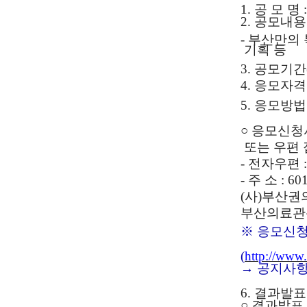
1. 공 모 
2.
공모내용
- 부산만의
기획 등
3. 공모기간(접
4. 응모자격
5. 응모방법
○ 응모신청
또는 우편 
- 전자우편 
- 주 소 :
(사)부산
부산의료관광
※ 응모신청
(
http://www.
→ 공지사
6. 결과발
○ 결과발표 : 