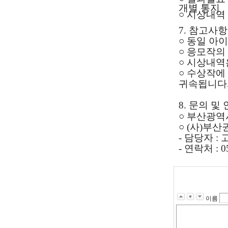
개별 통지
○ 시상내역 
7. 참고사항
○ 동일 아
○ 응모작의
○ 시상내역
○
수상작에 
귀속
됩니다
8. 문의 및
○ 부산광역시
○ (사)부
- 담당자 :
- 연락처 : 0
이름