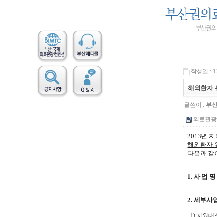
작성일 : 13
해외환자 
글쓴이 :
부
의료관광_
2013년
해외환자 
다음과 같
1. 사 업
2. 세부사
1) 지원대