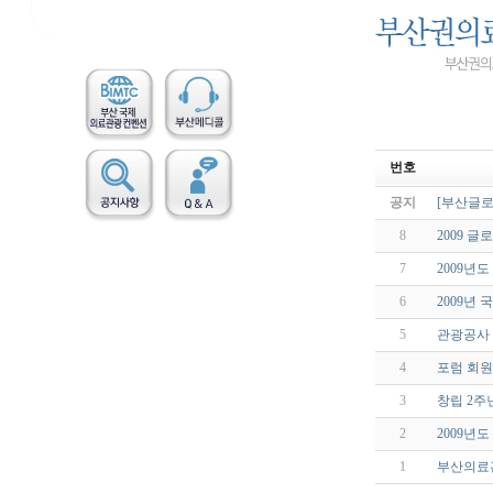
번호
공지
[부산글로
8
2009 
7
2009년
6
2009년
5
관광공사 
4
포럼 회원
3
창립 2주
2
2009년
1
부산의료