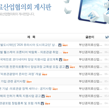
제 목
글쓴이
날
벌도시재단] '2026 유라시아 도시외교단' 상…
부산권의료산업…
04-
글로벌 헬스케어 프론티어 박람회 – 의료관광 취업 …
부산권의료산업…
06-
도 국제진료 코디네이터 양성 지원사업 공모계획
부산권의료산업…
06-
 국비지원 전문의료통역사 양성과정 교육생 모집 공고
부산권의료산업…
06-
'의료관광영어 온라인 과정' 개설
부산권의료산업…
06-
 가입 관련 공지사항
부산권의료산업…
05-
년 기념 -의료관광 정책 세미나 - 공지사항
부산권의료산업…
05-
도 해외 인허가 획득 지원사업 공고
부산권의료산업…
05-
관광포럼 창립총회 및 포럼 개최
부산권의료산업…
04-