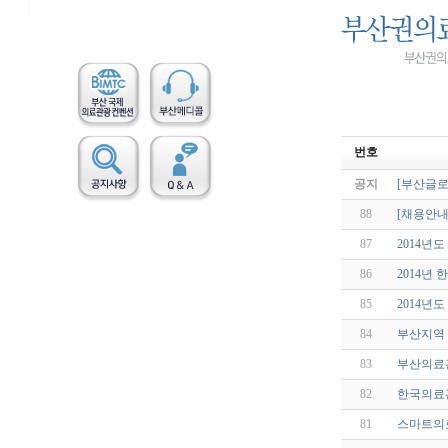
번호
공지
[부산글로
88
[채용안내
87
2014년
86
2014년
85
2014년
84
부산지역 
83
부산의료
82
한국의료관
81
스마트의