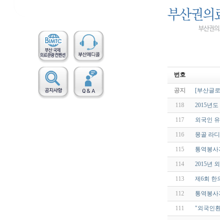
번호
공지
[부산글로
118
2015년
117
외국인 유
116
몽골 라디
115
통역봉사
114
2015년
113
제6회 
112
통역봉사자
111
"외국인