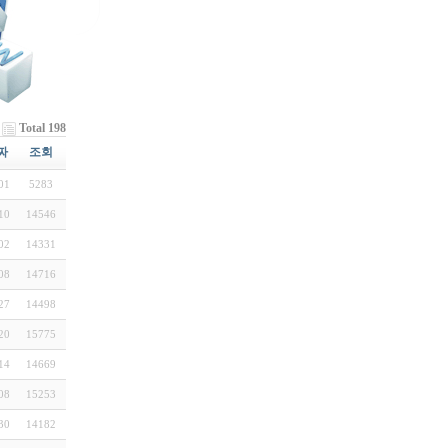
Total 198
짜
조회
01
5283
10
14546
02
14331
08
14716
27
14498
20
15775
14
14669
08
15253
30
14182