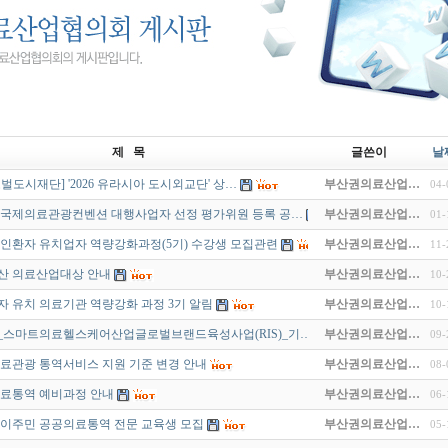
제 목
글쓴이
날
벌도시재단] '2026 유라시아 도시외교단' 상…
부산권의료산업…
04-
부산국제의료관광컨벤션 대행사업자 선정 평가위원 등록 공…
부산권의료산업…
01-
외국인환자 유치업자 역량강화과정(5기) 수강생 모집관련
부산권의료산업…
11-
부산 의료산업대상 안내
부산권의료산업…
10-
 유치 의료기관 역량강화 과정 3기 알림
부산권의료산업…
10-
도_스마트의료헬스케어산업글로벌브랜드육성사업(RIS)_기…
부산권의료산업…
09-
 의료관광 통역서비스 지원 기준 변경 안내
부산권의료산업…
08-
 의료통역 예비과정 안내
부산권의료산업…
06-
이주민 공공의료통역 전문 교육생 모집
부산권의료산업…
05-